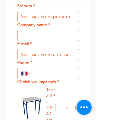
Prénom
*
Company name
*
E-mail
*
Phone
*
Choisir vos imprimés
*
Tabl
e 4P
-
70*
40
cm
62 €
Cha