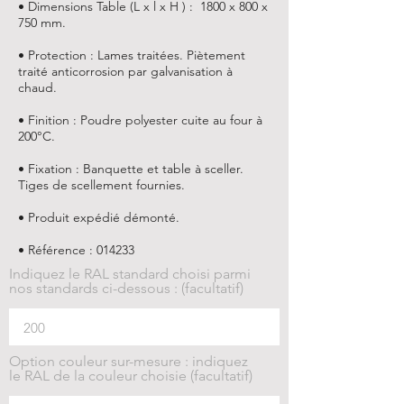
• Dimensions Table (L x l x H ) : 1800 x 800 x
750 mm.
• Protection : Lames traitées. Piètement
traité anticorrosion par galvanisation à
chaud.
• Finition : Poudre polyester cuite au four à
200°C.
• Fixation : Banquette et table à sceller.
Tiges de scellement fournies.
• Produit expédié démonté.
• Référence : 014233
Indiquez le RAL standard choisi parmi
nos standards ci-dessous : (facultatif)
Option couleur sur-mesure : indiquez
le RAL de la couleur choisie (facultatif)