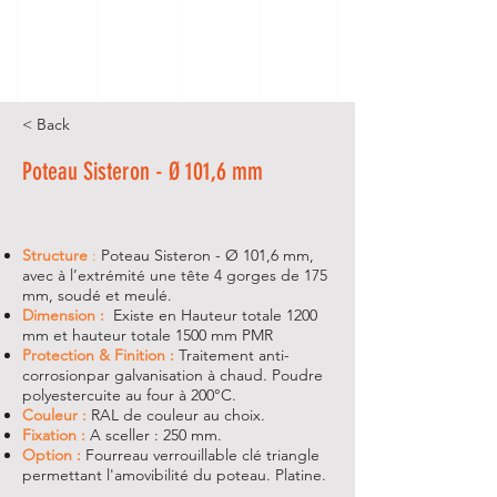
< Back
Poteau Sisteron - Ø 101,6 mm
Structure
:
Poteau Sisteron - Ø 101,6 mm,
avec à l’extrémité une tête 4 gorges de 175
mm, soudé et meulé.
Dimension :
Existe en Hauteur totale 1200
mm et hauteur totale 1500 mm PMR
Protection & Finition :
Traitement anti-
corrosionpar galvanisation à chaud. Poudre
polyestercuite au four à 200°C.
Couleur :
RAL de couleur au choix.
Fixation :
A sceller : 250 mm.
Option :
Fourreau verrouillable clé triangle
permettant l'amovibilité du poteau. Platine.