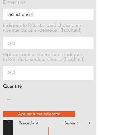
Dimension
Indiquez le RAL standard choisi parmi
nos standards ci-dessous : (facultatif)
Option couleur sur-mesure : indiquez
le RAL de la couleur choisie (facultatif)
Quantité
Ajouter à ma sélection
🡐 Précédent
Suivant 🡒