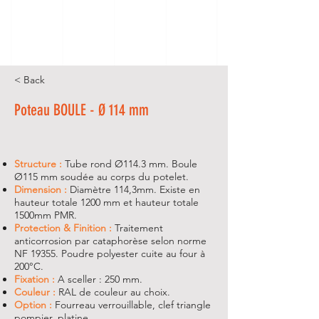
< Back
Poteau BOULE - Ø 114 mm
Structure :
Tube rond Ø114.3 mm. Boule
Ø115 mm soudée au corps du potelet.
Dimension :
Diamètre 114,3mm. Existe en
hauteur totale 1200 mm et hauteur totale
1500mm PMR.
Protection & Finition :
Traitement
anticorrosion par cataphorèse selon norme
NF 19355. Poudre polyester cuite au four à
200°C.
Fixation :
A sceller : 250 mm.
Couleur :
RAL de couleur au choix.
Option :
Fourreau verrouillable, clef triangle
pompier, platine.