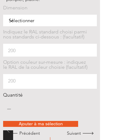
Dimension
Indiquez le RAL standard choisi parmi
nos standards ci-dessous : (facultatif)
Option couleur sur-mesure : indiquez
le RAL de la couleur choisie (facultatif)
Quantité
Ajouter à ma sélection
🡐 Précédent
Suivant 🡒