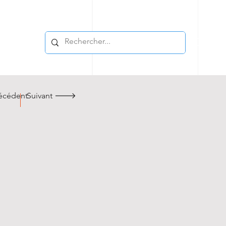
cédent
Suivant 🡒