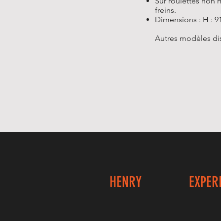
Sur roulettes non 
freins.
Dimensions : H : 91
Autres modèles di
HENRY
EXPER