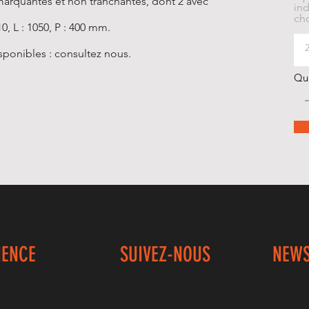
marquantes et non tranchantes, dont 2 avec
ind
cho
0, L : 1050, P : 400 mm.
sponibles : consultez nous.
Qu
IENCE
SUIVEZ-NOUS
NEWS