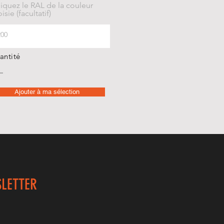
iquez le RAL de la couleur
isie (facultatif)
antité
Ajouter à ma sélection
LETTER