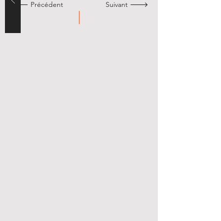
🡐 Précédent
Suivant 🡒