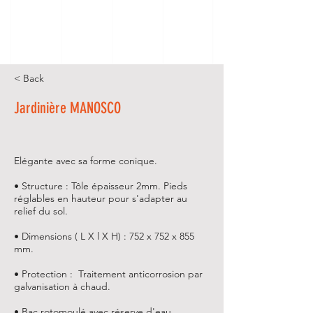
< Back
Jardinière MANOSCO
Elégante avec sa forme conique.
• Structure : Tôle épaisseur 2mm. Pieds
réglables en hauteur pour s'adapter au
relief du sol.
• Dimensions ( L X l X H) : 752 x 752 x 855
mm.
• Protection : Traitement anticorrosion par
galvanisation à chaud.
• Bac rotomoulé avec réserve d'eau.