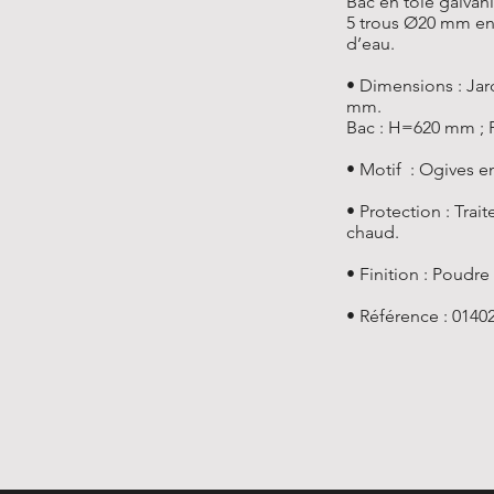
Bac en tôle galvan
5 trous Ø20 mm en 
d’eau.
• Dimensions : Ja
mm.
Bac : H=620 mm ;
• Motif : Ogives e
• Protection : Trai
chaud.
• Finition : Poudre
• Référence : 0140