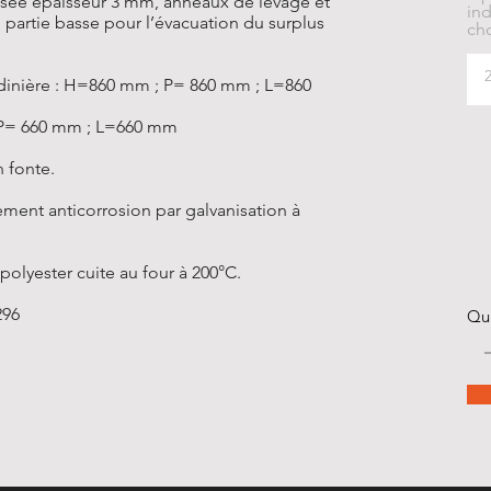
isée épaisseur 3 mm, anneaux de levage et
ind
partie basse pour l’évacuation du surplus
cho
rdinière : H=860 mm ; P= 860 mm ; L=860
 P= 660 mm ; L=660 mm
n fonte.
tement anticorrosion par galvanisation à
 polyester cuite au four à 200°C.
296
Qu