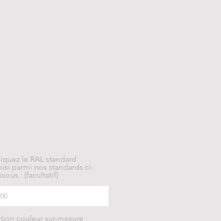
diquez le RAL standard
isi parmi nos standards ci-
sous : (facultatif)
tion couleur sur-mesure :