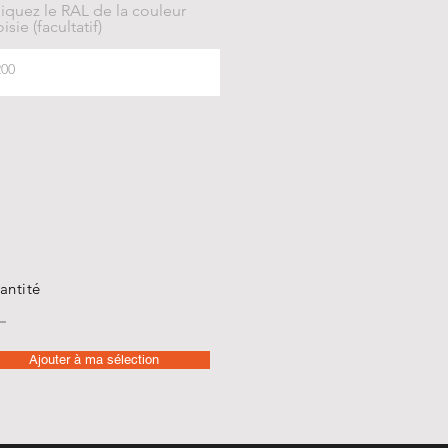
iquez le RAL de la couleur
isie (facultatif)
antité
Ajouter à ma sélection