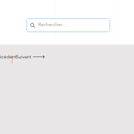
cédent
Suivant 🡒