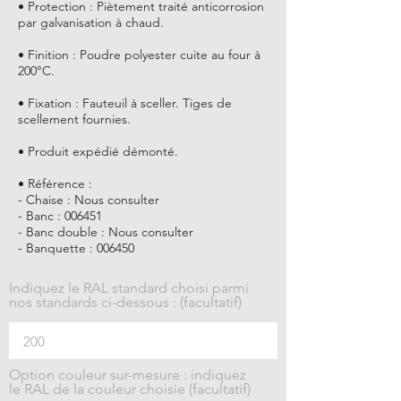
• Protection : Piètement traité anticorrosion
par galvanisation à chaud.
• Finition : Poudre polyester cuite au four à
200°C.
• Fixation : Fauteuil à sceller. Tiges de
scellement fournies.
• Produit expédié démonté.
• Référence :
- Chaise : Nous consulter
- Banc : 006451
- Banc double : Nous consulter
- Banquette : 006450
Indiquez le RAL standard choisi parmi
nos standards ci-dessous : (facultatif)
Option couleur sur-mesure : indiquez
le RAL de la couleur choisie (facultatif)