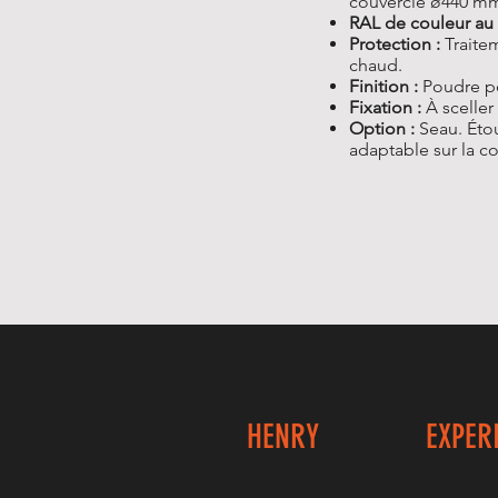
couvercle ø440 m
RAL de couleur au 
Protection :
Traitem
chaud.
Finition :
Poudre po
Fixation :
À sceller
Option :
Seau. Étou
adaptable sur la co
HENRY
EXPER