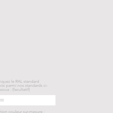
diquez le RAL standard
isi parmi nos standards ci-
sous : (facultatif)
tion couleur sur-mesure :