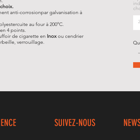
m.
ind
choix.
cho
ent anti-corrosionpar galvanisation à
lyestercuite au four à 200°C.
 en 4 points.
ffoir de cigarette en
Inox
ou cendrier
rbeille, verrouillage.
Qu
IENCE
SUIVEZ-NOUS
NEWS