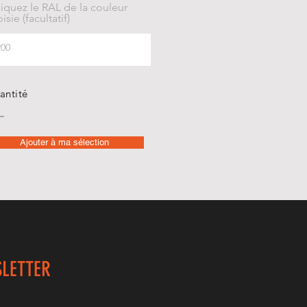
iquez le RAL de la couleur
isie (facultatif)
antité
Ajouter à ma sélection
LETTER