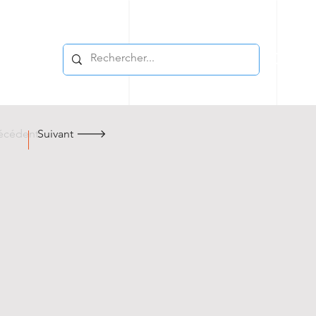
cédent
Suivant 🡒