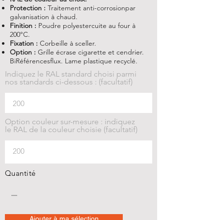
Protection :
Traitement anti-corrosionpar
galvanisation à chaud.
Finition :
Poudre polyestercuite au four à
200°C.
Fixation :
Corbeille à sceller.
Option :
Grille écrase cigarette et cendrier.
BiRéférencesflux. Lame plastique recyclé.
Indiquez le RAL standard choisi parmi
nos standards ci-dessous : (facultatif)
Option couleur sur-mesure : indiquez
le RAL de la couleur choisie (facultatif)
Quantité
Ajouter à ma sélection