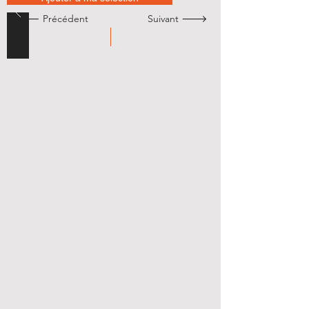
🡐 Précédent
Suivant 🡒