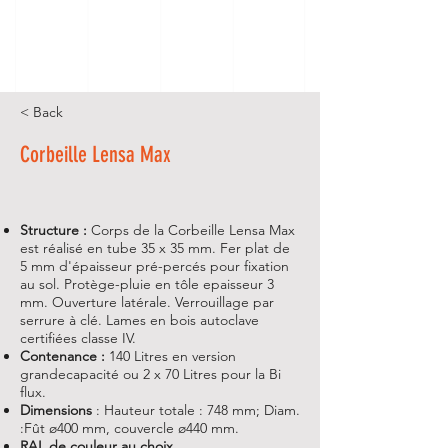
< Back
Corbeille Lensa Max
Structure :
Corps de la Corbeille Lensa Max
est réalisé en tube 35 x 35 mm. Fer plat de
5 mm d'épaisseur pré-percés pour fixation
au sol. Protège-pluie en tôle epaisseur 3
mm. Ouverture latérale. Verrouillage par
serrure à clé. Lames en bois autoclave
certifiées classe IV.
Contenance :
140 Litres en version
grandecapacité ou 2 x 70 Litres pour la Bi
flux.
Dimensions
: Hauteur totale : 748 mm; Diam.
:Fût ø400 mm, couvercle ø440 mm.
RAL de couleur au choix.