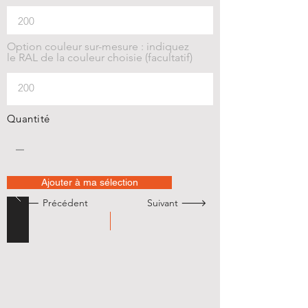
Option couleur sur-mesure : indiquez
le RAL de la couleur choisie (facultatif)
Quantité
Ajouter à ma sélection
🡐 Précédent
Suivant 🡒