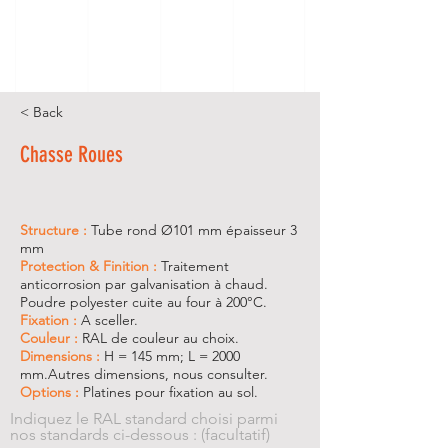
< Back
Chasse Roues
Structure :
Tube rond Ø101 mm épaisseur 3
mm
Protection & Finition :
Traitement
anticorrosion par galvanisation à chaud.
Poudre polyester cuite au four à 200°C.
Fixation :
A sceller.
Couleur :
RAL de couleur au choix.
Dimensions :
H = 145 mm; L = 2000
mm.Autres dimensions, nous consulter.
Options :
Platines pour fixation au sol.
Indiquez le RAL standard choisi parmi
nos standards ci-dessous : (facultatif)