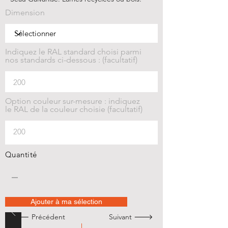
Dimension
Indiquez le RAL standard choisi parmi
nos standards ci-dessous : (facultatif)
Option couleur sur-mesure : indiquez
le RAL de la couleur choisie (facultatif)
Quantité
Ajouter à ma sélection
🡐 Précédent
Suivant 🡒