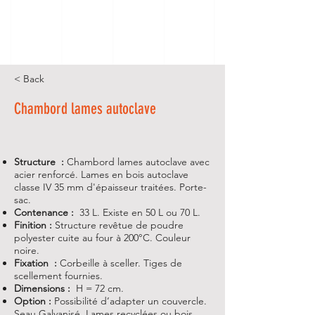
< Back
Chambord lames autoclave
Structure :
Chambord lames autoclave avec
acier renforcé. Lames en bois autoclave
classe IV 35 mm d'épaisseur traitées. Porte-
sac.
Contenance :
33 L. Existe en 50 L ou 70 L.
Finition :
Structure revêtue de poudre
polyester cuite au four à 200°C. Couleur
noire.
Fixation :
Corbeille à sceller. Tiges de
scellement fournies.
Dimensions :
H = 72 cm.
Option :
Possibilité d’adapter un couvercle.
Seau Galvanisé. Lames recyclées ou bois.