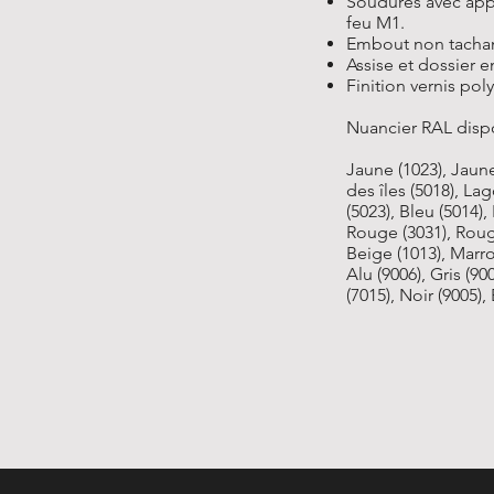
Soudures avec appo
feu M1.
Embout non tachan
Assise et dossier e
Finition vernis pol
Nuancier RAL disp
Jaune (1023), Jaune 
des îles (5018), La
(5023), Bleu (5014),
Rouge (3031), Roug
Beige (1013), Marron
Alu (9006), Gris (900
(7015), Noir (9005),