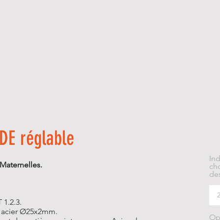
DE réglable
In
Maternelles.
cho
des
 1.2.3.
 acier Ø25x2mm.
Op