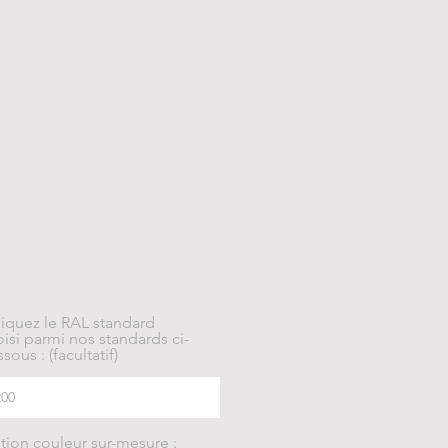
diquez le RAL standard
isi parmi nos standards ci-
sous : (facultatif)
tion couleur sur-mesure :