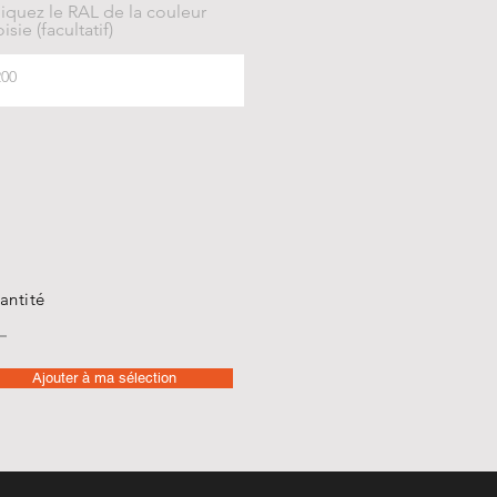
iquez le RAL de la couleur
isie (facultatif)
antité
Ajouter à ma sélection