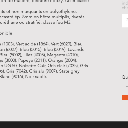
rt de matière, peinture epoxy. Acier classe
ind
cho
ts et non marquants en polyéthylène.
ncastré ép. 8mm en hêtre multiplis, rivetés.
yuréthane ou stratifié. classe feu M3.
onible :
(1003), Vert acide (1864), Vert (6029), Bleu
gon (6027), Bleu (5015), Bleu (5019), Lavande
 Bleu (5002), Lilas (4005), Magenta (4010),
e (3000), Papeye (2011), Orange (2004),
 UG 50, Noisette Cuir, Gris clair (7035), Gris
6), Gris (7042), Gris alu (9007), State grey
 Blanc (9016), Noir sablé.
Qu