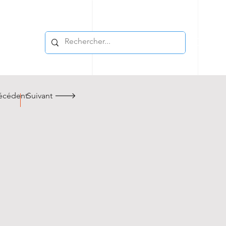
cédent
Suivant 🡒