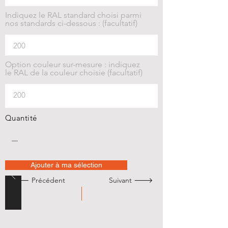
Indiquez le RAL standard choisi parmi
nos standards ci-dessous : (facultatif)
Option couleur sur-mesure : indiquez
le RAL de la couleur choisie (facultatif)
Quantité
Ajouter à ma sélection
🡐 Précédent
Suivant 🡒