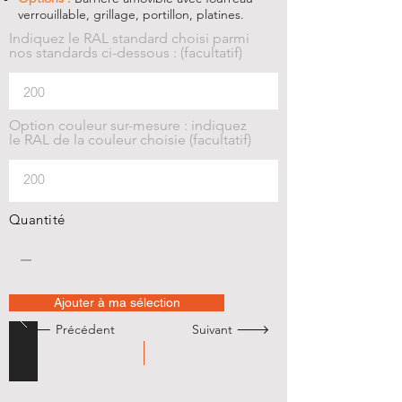
verrouillable, grillage, portillon, platines.
Indiquez le RAL standard choisi parmi
nos standards ci-dessous : (facultatif)
Option couleur sur-mesure : indiquez
le RAL de la couleur choisie (facultatif)
Quantité
Ajouter à ma sélection
🡐 Précédent
Suivant 🡒