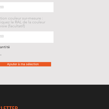
tion couleur sur-mesure :
iquez le RAL de la couleur
isie (facultatif)
antité
Ajouter à ma sélection