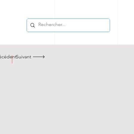
cédent
Suivant 🡒