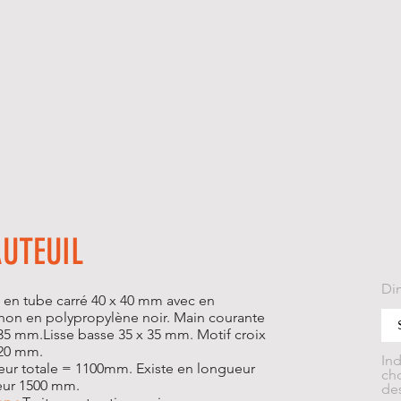
AUTEUIL
Di
en tube carré 40 x 40 mm avec en
hon en polypropylène noir. Main courante
 35 mm.Lisse basse 35 x 35 mm. Motif croix
 20 mm.
In
ur totale = 1100mm. Existe en longueur
cho
eur 1500 mm.
des