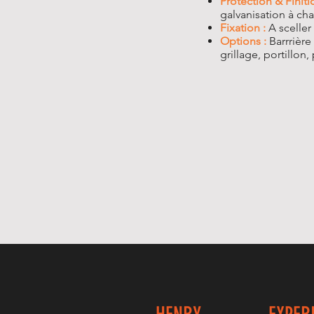
Protection & Finiti
galvanisation à cha
Fixation :
A sceller
Options :
Barrrière
grillage, portillon, 