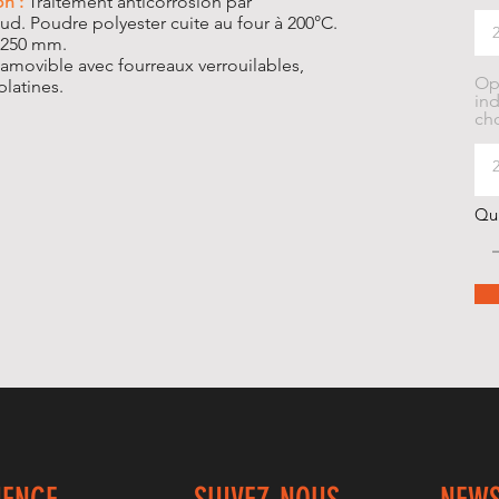
on :
Traitement anticorrosion par
ud. Poudre polyester cuite au four à 200°C.
 250 mm.
 amovible avec fourreaux verrouilables,
Op
platines.
ind
cho
Qu