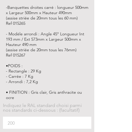
-Banquettes droites carré : longueur 500mm
x Largeur 500mm x Hauteur 490mm
(assise striée de 20mm tous les 60 mm)
Ref 015265
- Modèle arrondi : Angle 45° Longueur Int
193 mm / Ext 573mm x Largeur 500mm x
Hauteur 490 mm
(assise striée de 20mm tous les 76mm)
Ref 015267
•POIDS :
- Rectangle : 29 Kg
- Carrée : 7 Kg
- Arrondi : 7,2 Kg
• FINITION : Gris clair, Gris anthracite ou
ocre
Indiquez le RAL standard choisi parmi
nos standards ci-dessous : (facultatif)