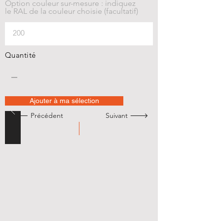
Option couleur sur-mesure : indiquez
le RAL de la couleur choisie (facultatif)
Quantité
Ajouter à ma sélection
🡐 Précédent
Suivant 🡒