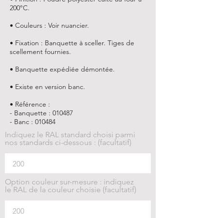
200°C.
• Couleurs : Voir nuancier.
• Fixation : Banquette à sceller. Tiges de
scellement fournies.
• Banquette expédiée démontée.
• Existe en version banc.
• Référence :
- Banquette : 010487
- Banc : 010484
Indiquez le RAL standard choisi parmi
nos standards ci-dessous : (facultatif)
Option couleur sur-mesure : indiquez
le RAL de la couleur choisie (facultatif)