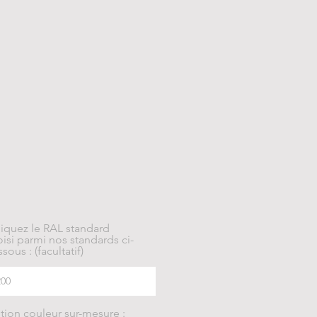
diquez le RAL standard
isi parmi nos standards ci-
sous : (facultatif)
tion couleur sur-mesure :