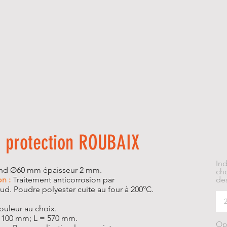
 protection ROUBAIX
In
nd Ø60 mm épaisseur 2 mm.
cho
on :
Traitement anticorrosion par
des
ud. Poudre polyester cuite au four à 200°C.
uleur au choix.
100 mm; L = 570 mm.
Op