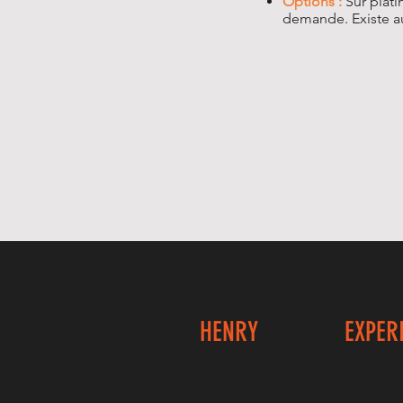
Options :
Sur plati
demande. Existe au
HENRY
EXPER