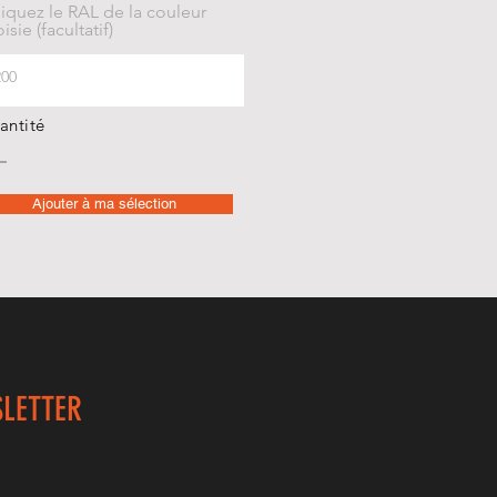
iquez le RAL de la couleur
isie (facultatif)
antité
Ajouter à ma sélection
LETTER