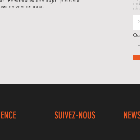
ne - Personnalisation logo - picto sur
ind
ssi en version inox.
cho
Qu
IENCE
SUIVEZ-NOUS
NEWS