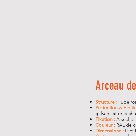
Arceau de
Structure :
Tube ro
Protection & Finiti
galvanisation à cha
Fixation :
À sceller.
Couleur :
RAL de co
Dimensions :
H = 1