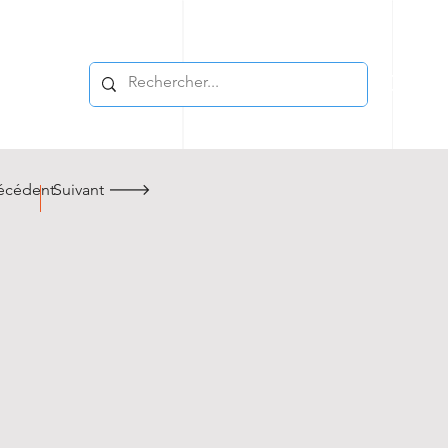
cédent
Suivant 🡒