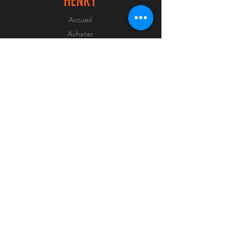
HENRY
Accueil
Acheter
À propos
Contact
EXPERIENCE
FAQ
Livraison
Mentions Légales
Méthodes de paiement
SUIVEZ-NOUS
LinkedIn
Instagram