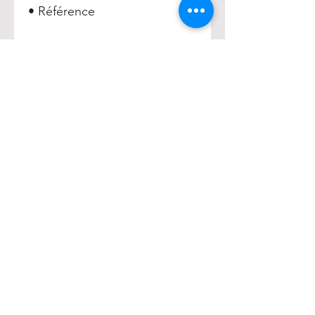
• Référence
Hauteur 1200 mm =
017567
Hauteur 1500 mm PMR =
017565
HENRY
Accueil
Acheter
À propos
Contact
EXPERIENCE
FAQ
Livraison
Mentions Légales