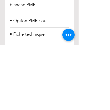
blanche PMR.
• Option PMR : oui
• Fiche technique
Poteau ORSAY - Ø 88,9 mm
• Référence
Hauteur 1120 mm =
017048
Hauteur 1320 mm =
017054
Hauteur 1500 mm =
017051
HENRY
Accueil
Acheter
À propos