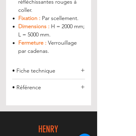
réfléchissantes rouges à
coller.
Fixation :
Par scellement.
Dimensions :
H = 2000 mm;
L = 5000 mm.
Fermeture :
Verrouillage
par cadenas.
• Fiche technique
Portique Eco pivotant
• Référence
Portique Eco pivotant :
017268
HENRY