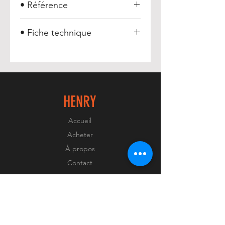
• Référence
Plateforme béton :
017730
• Fiche technique
Plateforme-béton
HENRY
Accueil
Acheter
À propos
Contact
EXPERIENCE
FAQ