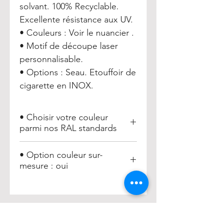
solvant. 100% Recyclable.
Excellente résistance aux UV.
• Couleurs : Voir le nuancier .
• Motif de découpe laser
personnalisable.
• Options : Seau. Etouffoir de
cigarette en INOX.
• Choisir votre couleur
parmi nos RAL standards
Couleurs RAL : 6009, 6005, 8014,
• Option couleur sur-
8017, 9010, 9005, 7040, 3003, 3005,
mesure : oui
5005, 5010, 6002, 7005, 7016, 7022,
7030, 7035, 7043, 7046, 8028
Toutes les couleurs RAL
ici:
https://www.couleursral.fr/