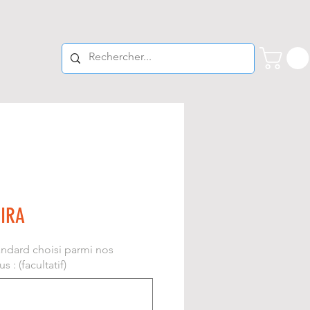
FIRA
andard choisi parmi nos
 : (facultatif)