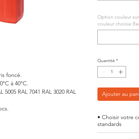
Option couleur sur
couleur choisie (fac
Quantité
*
is foncé.
40°C à 40°C.
RAL 5005 RAL 7041 RAL 3020 RAL
Ajouter au pan
ocs.
• Choisir votre 
standards
Couleurs RAL : RAL