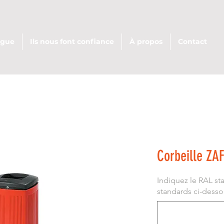
ogue
Ils nous font confiance
À propos
Contact
Corbeille ZA
Indiquez le RAL st
standards ci-dessous