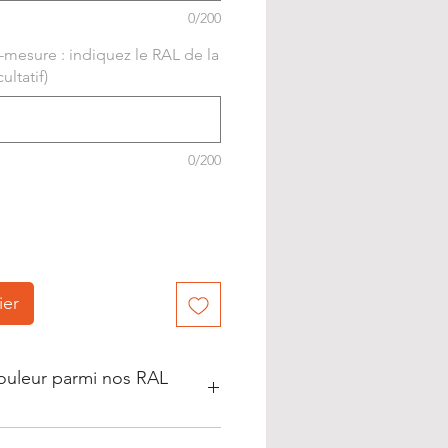
0/200
-mesure : indiquez le RAL de la
ultatif)
0/200
ier
couleur parmi nos RAL
 1021, 3020, 5005, 6029, 7021