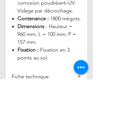
corrosion poudréanti-UV.
Vidage par décrochage.
Contenance :
1800 mégots.
Dimensions
: Hauteur =
960 mm; L = 100 mm; P =
157 mm.
Fixation :
Fixation en 3
points au sol.
Fiche technique
Cendrier Keara
• Référence
Cendrier Keara :
017380