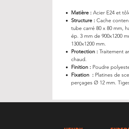
Matière :
Acier E24 et tô
Structure :
Cache contene
tube carré 80 x 80 mm, h
ép. 3 mm de 900x1200 mm
1300x1200 mm.
Protection :
Traitement an
chaud.
Finition :
Poudre polyester
Fixation :
Platines de sc
perçages Ø 12 mm. Tiges