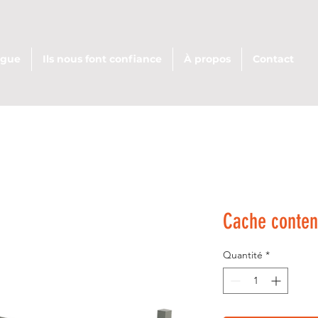
ogue
Ils nous font confiance
À propos
Contact
Cache conten
Quantité
*