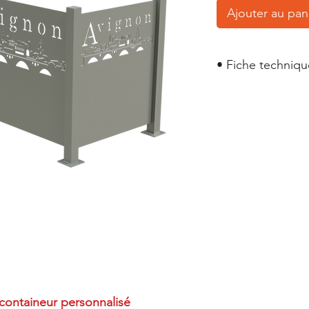
Ajouter au pan
• Fiche techniq
Cache containeurs 
 containeur personnalisé