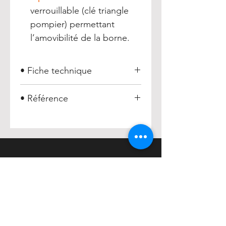
verrouillable (clé triangle
pompier) permettant
l’amovibilité de la borne.
• Fiche technique
Borne fonte CABESTAN
• Référence
Borne Cabestan =
005395
HENRY
Accueil
Acheter
À propos