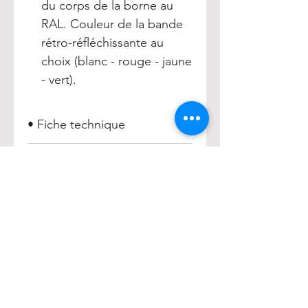
du corps de la borne au
RAL. Couleur de la bande
rétro-réfléchissante au
choix (blanc - rouge - jaune
- vert).
• Fiche technique
Borne Escamotable en Inox
• Référence
ANDREA
Borne Escamotable en Inox
ANDREA =
017254
HENRY
Accueil
Acheter