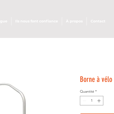
ogue
Ils nous font confiance
À propos
Contact
Borne à vélo
Quantité
*