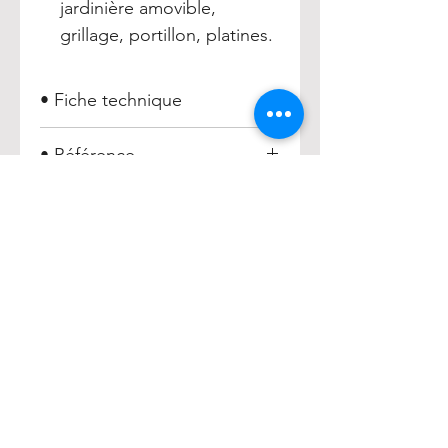
jardinière amovible,
grillage, portillon, platines.
• Fiche technique
Barrière VENDOME - Poteaux
• Référence
ronds
Longueur 1000 mm =
016925
Longueur 1500 mm =
016929
Longueur 2000 mm =
016931
HENRY
Accueil
Acheter
À propos
Contact