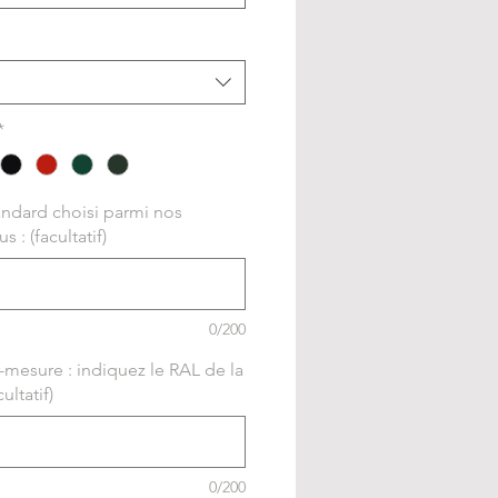
*
andard choisi parmi nos
 : (facultatif)
0/200
-mesure : indiquez le RAL de la
ultatif)
0/200