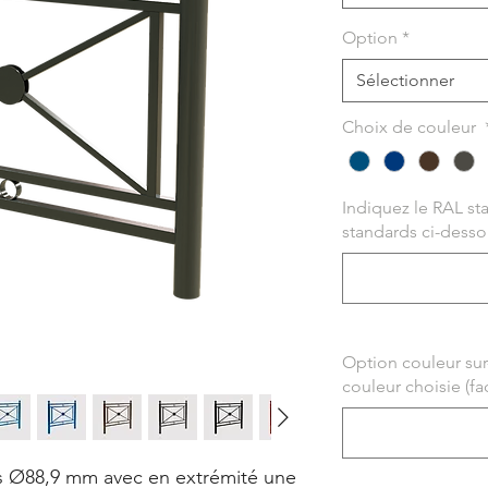
Option
*
Sélectionner
Choix de couleur
Indiquez le RAL st
standards ci-dessous
Option couleur sur
couleur choisie (fac
 Ø88,9 mm avec en extrémité une