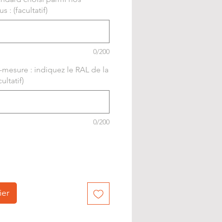
 : (facultatif)
0/200
-mesure : indiquez le RAL de la
ultatif)
0/200
ier