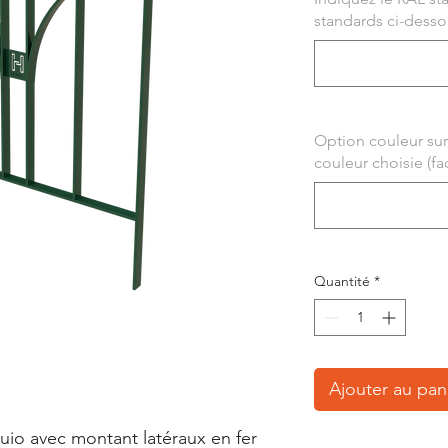
standards ci-dessous
Option couleur sur
couleur choisie (fac
Quantité
*
Ajouter au pan
uio avec montant latéraux en fer