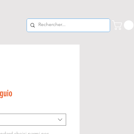
guio
andard choisi parmi nos