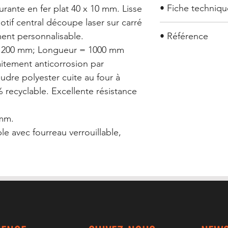
• Fiche techniq
rante en fer plat 40 x 10 mm. Lisse
otif central découpe laser sur carré
Barrière Mauguio
nt personnalisable.
• Référence
1200 mm; Longueur = 1000 mm
Barrière Mauguio
itement anticorrosion par
udre polyester cuite au four à
 recyclable. Excellente résistance
 mm.
le avec fourreau verrouillable,