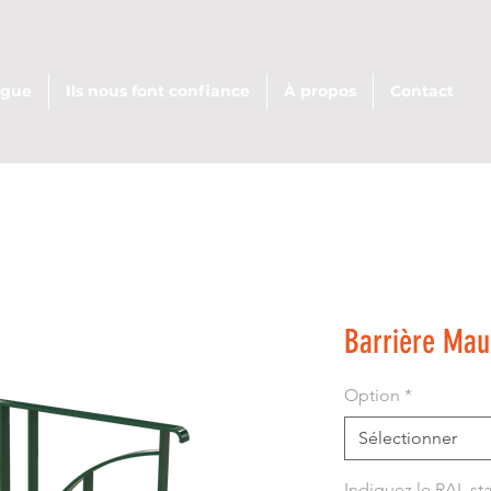
ogue
Ils nous font confiance
À propos
Contact
Barrière Mau
Option
*
Sélectionner
Indiquez le RAL st