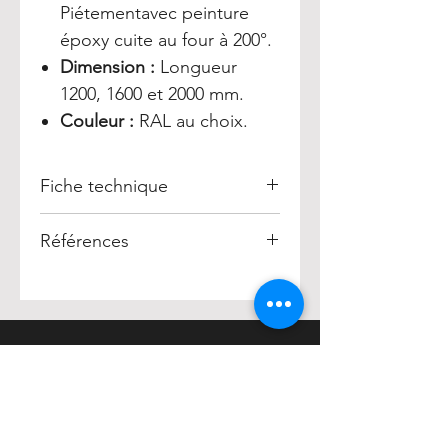
Piétementavec peinture
époxy cuite au four à 200°.
Dimension :
Longueur
1200, 1600 et 2000 mm.
Couleur :
RAL au choix.
Fiche technique
Banquette SODA
Références
Taille 4 :
Longueur 1200 mm :
010939
Longueur 1600 mm :
010940
Longueur 2000 mm :
010941
HENRY
Taille 5 :
Longueur 1200 mm :
010942
Accueil
Longueur 1600 mm :
010943
Acheter
Longueur 2000 mm :
010944