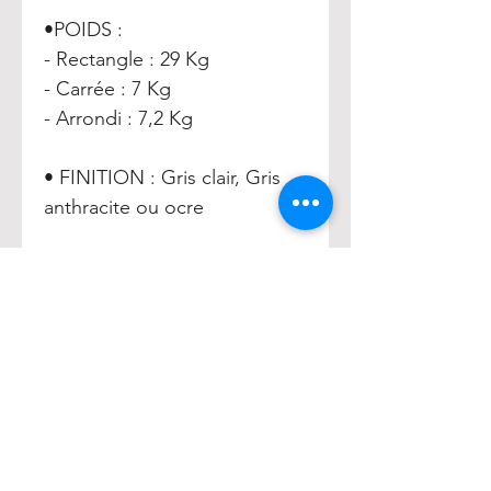
•POIDS :
- Rectangle : 29 Kg
- Carrée : 7 Kg
- Arrondi : 7,2 Kg
• FINITION : Gris clair, Gris
anthracite ou ocre
• Coloris disponibles :
Couleurs : Gris clair / Gris
Anthracite / Ocre
HENRY
Accueil