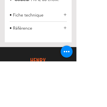
• Fiche technique
Banc vestiaire 7 patères
• Référence
Banc vestiaire 7 patères :
012103
HENRY
Accueil
Acheter
À propos
Contact
EXPERIENCE