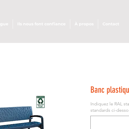
ogue
Ils nous font confiance
À propos
Contact
Banc plastiq
Indiquez le RAL st
standards ci-dessous