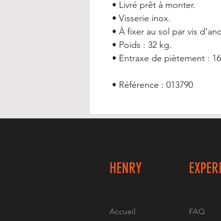
• Livré prêt à monter.
• Visserie inox.
• À fixer au sol par vis d’an
• Poids : 32 kg.
• Entraxe de piètement : 1
• Référence : 013790
HENRY
EXPER
Accueil
FAQ