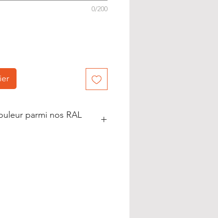
0/200
ier
couleur parmi nos RAL
1,5005,6029,2004,8017,1026