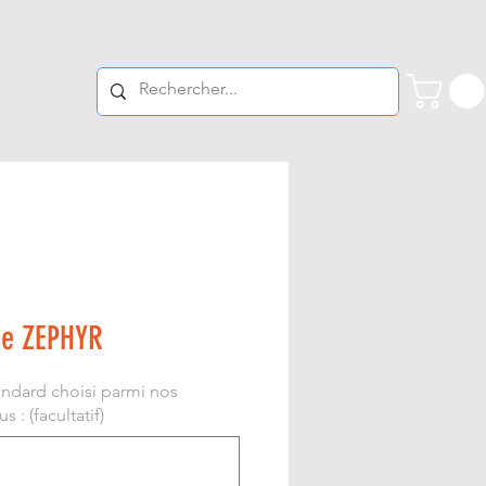
ue ZEPHYR
andard choisi parmi nos
 : (facultatif)