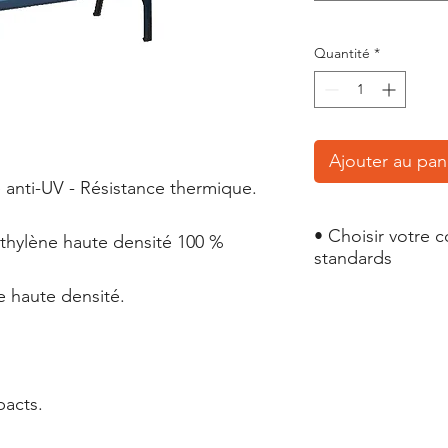
Quantité
*
Ajouter au pan
le anti-UV - Résistance thermique.
• Choisir votre 
éthylène haute densité 100 %
standards
e haute densité.
Couleurs RAL :
5004,3020,7021,102
pacts.