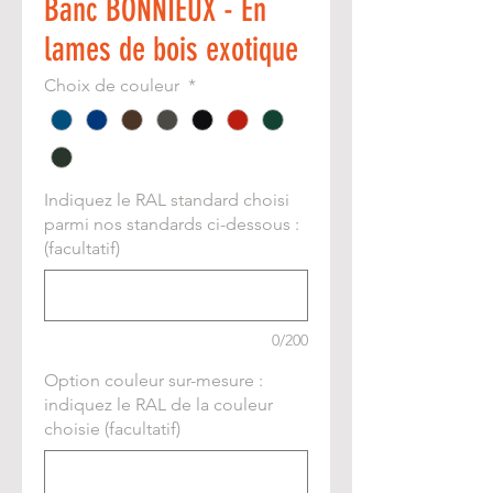
Banc BONNIEUX - En
lames de bois exotique
Choix de couleur
*
Indiquez le RAL standard choisi
parmi nos standards ci-dessous :
(facultatif)
0/200
Option couleur sur-mesure :
indiquez le RAL de la couleur
choisie (facultatif)