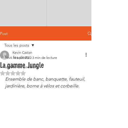
Post
Tous les posts
Kevin Castan
Tous les posts
16 août 2022
3 min de lecture
La gamme Jungle
variété de produits
Noté NaN étoiles sur 5.
Ensemble de banc, banquette, fauteuil, 
jardinière, borne à vélos et corbeille.