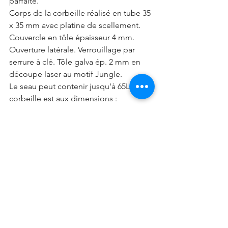
parfaite.
Corps de la corbeille réalisé en tube 35 
x 35 mm avec platine de scellement. 
Couvercle en tôle épaisseur 4 mm. 
Ouverture latérale. Verrouillage par 
serrure à clé. Tôle galva ép. 2 mm en 
découpe laser au motif Jungle. 
Le seau peut contenir jusqu'à 65L, la 
corbeille est aux dimensions : 
300x300x720 mm. 
La corbeille vous sera livré montée, de 
ce fait, lors de la réception vous aurez 
simplement à l'installer à son 
emplacement. 
La corbeille est traitée anticorrosion 
par galvanisation et finit par poudre 
polyester.
Il vous est possible de commander ce 
banc dans différents RAL de couleurs 