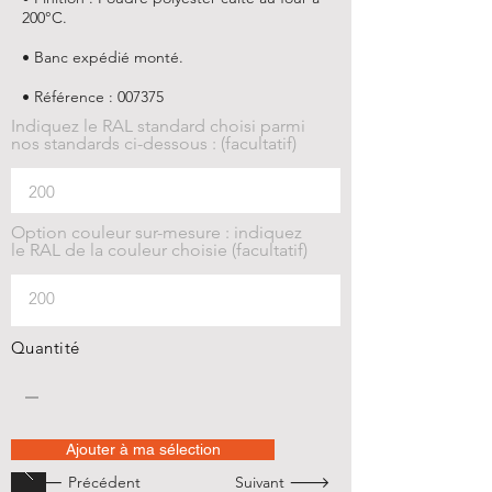
200°C.
• Banc expédié monté.
• Référence : 007375
Indiquez le RAL standard choisi parmi
nos standards ci-dessous : (facultatif)
Option couleur sur-mesure : indiquez
le RAL de la couleur choisie (facultatif)
Quantité
Ajouter à ma sélection
🡐 Précédent
Suivant 🡒